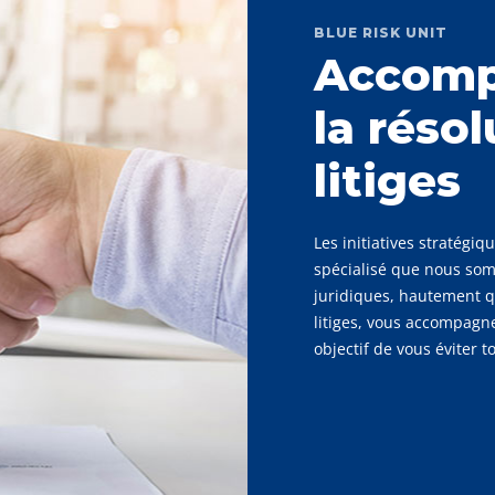
BLUE RISK UNIT
Accomp
la réso
litiges
Les initiatives stratégi
spécialisé que nous som
juridiques, hautement q
litiges, vous accompagne
objectif de vous éviter t