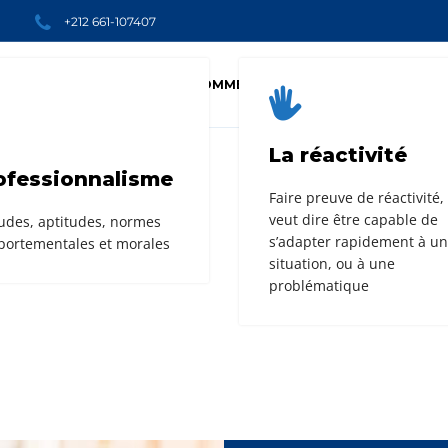
+212 661-107407
BLUE RISK UNIT
QUI SOMMES-NOUS
COMMENT ÇA M
La réactivité
ofessionnalisme
Faire preuve de réactivité,
veut dire être capable de
tudes, aptitudes, normes
s’adapter rapidement à u
ortementales et morales
situation, ou à une
problématique