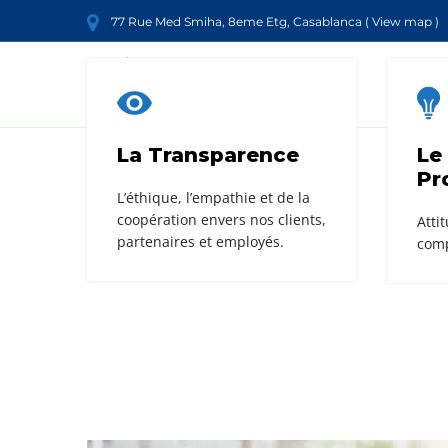
77 Rue Med Smiha, 8eme Etg, Casablanca (
View map
)
La Transparence
Le
Pr
L’éthique, l’empathie et de la
coopération envers nos clients,
Atti
partenaires et employés.
comp